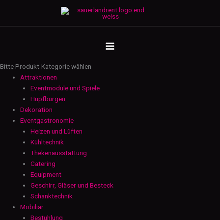
Zum
Thermobox
Inhalt
-
springen
klein
MAIN
Menge
MENU
Bitte Produkt-Kategorie wählen
Attraktionen
Eventmodule und Spiele
Hüpfburgen
Dekoration
Eventgastronomie
Heizen und Lüften
Kühltechnik
Thekenausstattung
Catering
Equipment
Geschirr, Gläser und Besteck
Schanktechnik
Mobiliar
Bestuhlung