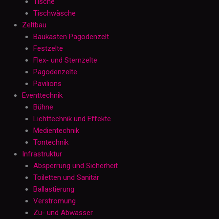
Tische
Tischwäsche
Zeltbau
Baukasten Pagodenzelt
Festzelte
Flex- und Sternzelte
Pagodenzelte
Pavilions
Eventtechnik
Bühne
Lichttechnik und Effekte
Medientechnik
Tontechnik
Infrastruktur
Absperrung und Sicherheit
Toiletten und Sanitär
Ballastierung
Verstromung
Zu- und Abwasser