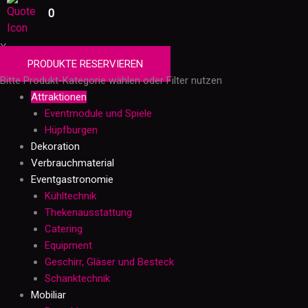
0
X
PRODUKTE RESERVIEREN
Bitte Produkt-Kategorie wählen oder Filter nutzen
Attraktionen
Eventmodule und Spiele
Hüpfburgen
Dekoration
Verbrauchmaterial
Eventgastronomie
Kühltechnik
Thekenausstattung
Catering
Equipment
Geschirr, Gläser und Besteck
Schanktechnik
Mobiliar