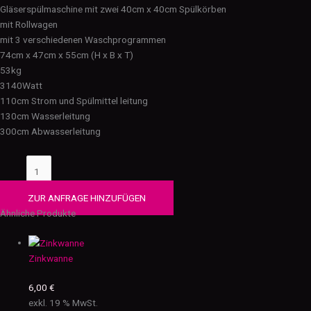
Gläserspülmaschine mit zwei 40cm x 40cm Spülkörben
mit Rollwagen
mit 3 verschiedenen Waschprogrammen
74cm x 47cm x 55cm (H x B x T)
53kg
3140Watt
110cm Strom und Spülmittel leitung
130cm Wasserleitung
300cm Abwasserleitung
ZUR ANFRAGE HINZUFÜGEN
Ähnliche Produkte
Zinkwanne
6,00
€
exkl. 19 % MwSt.