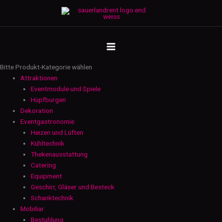
Zum
Gläserspülmaschine
Inhalt
Menge
springen
MAIN
MENU
Bitte Produkt-Kategorie wählen
Attraktionen
Eventmodule und Spiele
Hüpfburgen
Dekoration
Eventgastronomie
Heizen und Lüften
Kühltechnik
Thekenausstattung
Catering
Equipment
Geschirr, Gläser und Besteck
Schanktechnik
Mobiliar
Bestuhlung