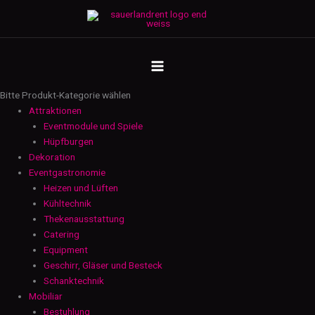
Zum
Schürze
Inhalt
-
springen
Veltins
MAIN
Menge
MENU
Bitte Produkt-Kategorie wählen
Attraktionen
Eventmodule und Spiele
Hüpfburgen
Dekoration
Eventgastronomie
Heizen und Lüften
Kühltechnik
Thekenausstattung
Catering
Equipment
Geschirr, Gläser und Besteck
Schanktechnik
Mobiliar
Bestuhlung