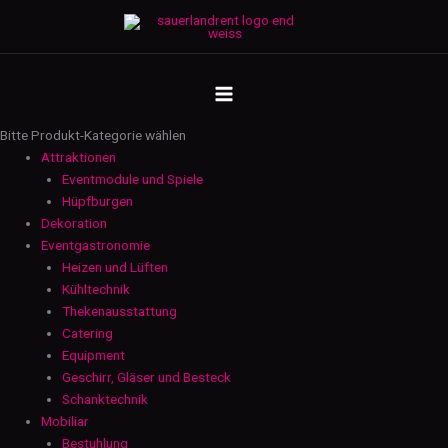
Zum
Bierglasträger
Inhalt
hochton
springen
-
MAIN
schwarz
Menge
MENU
Bitte Produkt-Kategorie wählen
Attraktionen
Eventmodule und Spiele
Hüpfburgen
Dekoration
Eventgastronomie
Heizen und Lüften
Kühltechnik
Thekenausstattung
Catering
Equipment
Geschirr, Gläser und Besteck
Schanktechnik
Mobiliar
Bestuhlung