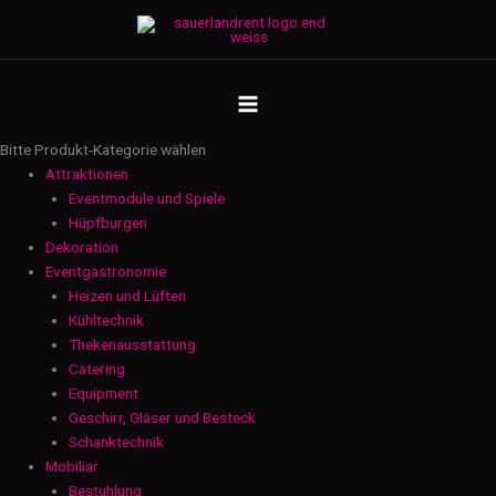
Zum
Pagodenzelt
Inhalt
3m
springen
x
MAIN
3m
-
MENU
ohne
Bitte Produkt-Kategorie wählen
Seitenplanen
Attraktionen
Menge
Eventmodule und Spiele
Hüpfburgen
Dekoration
Eventgastronomie
Heizen und Lüften
Kühltechnik
Thekenausstattung
Catering
Equipment
Geschirr, Gläser und Besteck
Schanktechnik
Mobiliar
Bestuhlung