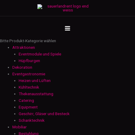
Zum
Pagodenzelt
Inhalt
5m
springen
x
MAIN
5m
-
MENU
Regenrinne
Bitte Produkt-Kategorie wählen
Menge
Attraktionen
Eventmodule und Spiele
Hüpfburgen
Dekoration
Eventgastronomie
Heizen und Lüften
Kühltechnik
Thekenausstattung
Catering
Equipment
Geschirr, Gläser und Besteck
Schanktechnik
Mobiliar
Bestuhlung