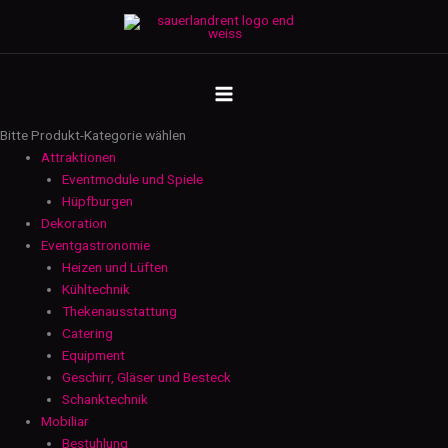
Zum
Bauholztisch
Inhalt
eckig
springen
190
MAIN
cm
-
MENU
6
Bitte Produkt-Kategorie wählen
Pax
Attraktionen
Menge
Eventmodule und Spiele
Hüpfburgen
Dekoration
Eventgastronomie
Heizen und Lüften
Kühltechnik
Thekenausstattung
Catering
Equipment
Geschirr, Gläser und Besteck
Schanktechnik
Mobiliar
Bestuhlung