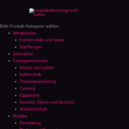
Zum
Stehtisch
Inhalt
Ø
springen
70
cm
Bitte Produkt-Kategorie wählen
-
Attraktionen
schwarz
Eventmodule und Spiele
Menge
Hüpfburgen
Dekoration
Eventgastronomie
Heizen und Lüften
Kühltechnik
Thekenausstattung
Catering
Equipment
Geschirr, Gläser und Besteck
Schanktechnik
Mobiliar
Bestuhlung