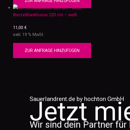
ZUR ANFRAGE HINZUFÜGEN
Bierzeltbankhusse 220 cm – weiß
11,00
€
exkl. 19 % MwSt.
ZUR ANFRAGE HINZUFÜGEN
Sauerlandrent.de by hochton GmbH
Jetzt mi
Wir sind dein Partner für