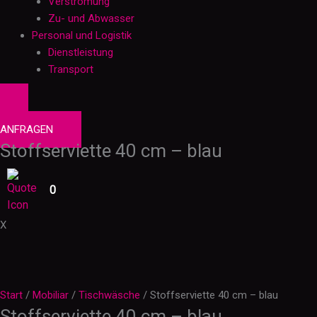
Verstromung
Zu- und Abwasser
Personal und Logistik
Dienstleistung
Transport
0
PRODUKTE
ANFRAGEN
Stoffserviette 40 cm – blau
0
X
Start
/
Mobiliar
/
Tischwäsche
/ Stoffserviette 40 cm – blau
Stoffserviette 40 cm – blau