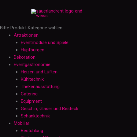
Zum
Stoffserviette
Inhalt
40
springen
cm
-
Bitte Produkt-Kategorie wählen
blau
Attraktionen
Menge
Eventmodule und Spiele
Hüpfburgen
Dekoration
Eventgastronomie
Heizen und Lüften
Kühltechnik
Thekenausstattung
Catering
Equipment
Geschirr, Gläser und Besteck
Schanktechnik
Mobiliar
Bestuhlung