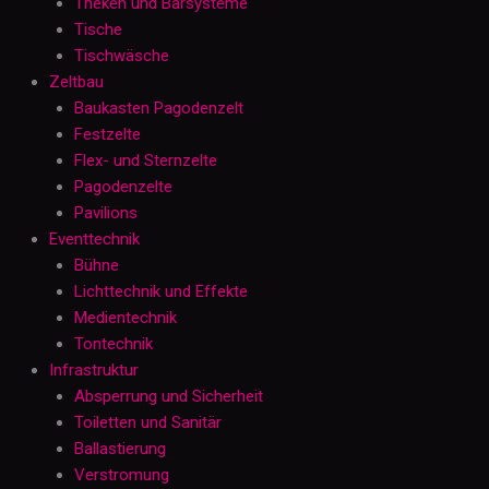
Theken und Barsysteme
Tische
Tischwäsche
Zeltbau
Baukasten Pagodenzelt
Festzelte
Flex- und Sternzelte
Pagodenzelte
Pavilions
Eventtechnik
Bühne
Lichttechnik und Effekte
Medientechnik
Tontechnik
Infrastruktur
Absperrung und Sicherheit
Toiletten und Sanitär
Ballastierung
Verstromung