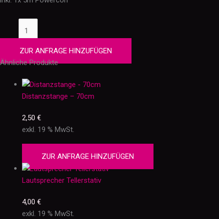
inkl. 1x 5m Powercon
ZUR ANFRAGE HINZUFÜGEN
Ähnliche Produkte
Distanzstange – 70cm
2,50
€
exkl. 19 % MwSt.
ZUR ANFRAGE HINZUFÜGEN
Lautsprecher Tellerstativ
4,00
€
exkl. 19 % MwSt.