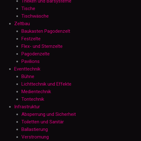
Theken und Barsysteme
Tische
Tischwäsche
Zeltbau
Baukasten Pagodenzelt
Festzelte
Flex- und Sternzelte
Pagodenzelte
Pavilions
Eventtechnik
Bühne
Lichttechnik und Effekte
Medientechnik
Tontechnik
Infrastruktur
Absperrung und Sicherheit
Toiletten und Sanitär
Ballastierung
Verstromung