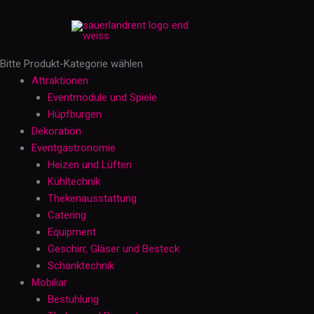
Zum
RCF
Inhalt
Sub
springen
8004-
AS
Bitte Produkt-Kategorie wählen
Menge
Attraktionen
Eventmodule und Spiele
Hüpfburgen
Dekoration
Eventgastronomie
Heizen und Lüften
Kühltechnik
Thekenausstattung
Catering
Equipment
Geschirr, Gläser und Besteck
Schanktechnik
Mobiliar
Bestuhlung