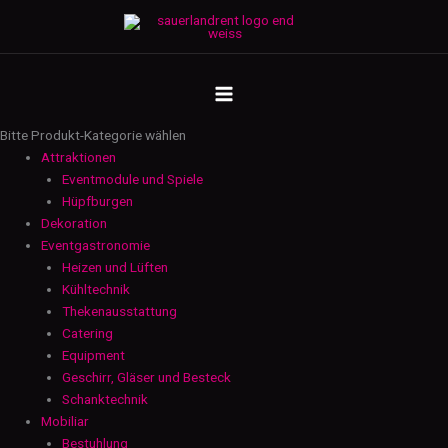
Zum
Nagelbalken
Inhalt
Menge
springen
MAIN
MENU
Bitte Produkt-Kategorie wählen
Attraktionen
Eventmodule und Spiele
Hüpfburgen
Dekoration
Eventgastronomie
Heizen und Lüften
Kühltechnik
Thekenausstattung
Catering
Equipment
Geschirr, Gläser und Besteck
Schanktechnik
Mobiliar
Bestuhlung