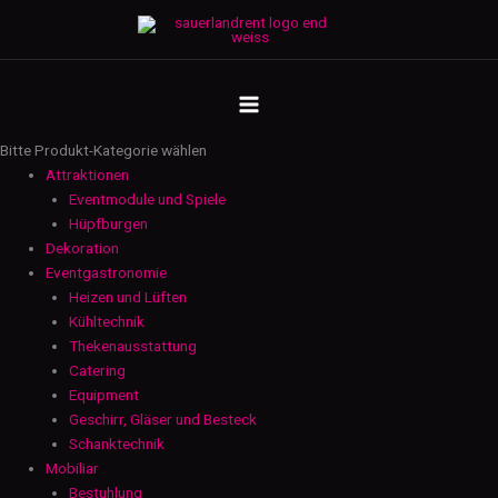
Zum
IBC
Inhalt
-
springen
mit
MAIN
Anschlagspunkt
-
MENU
1000
Bitte Produkt-Kategorie wählen
l
Attraktionen
-
Eventmodule und Spiele
schwarz
Hüpfburgen
Menge
Dekoration
Eventgastronomie
Heizen und Lüften
Kühltechnik
Thekenausstattung
Catering
Equipment
Geschirr, Gläser und Besteck
Schanktechnik
Mobiliar
Bestuhlung