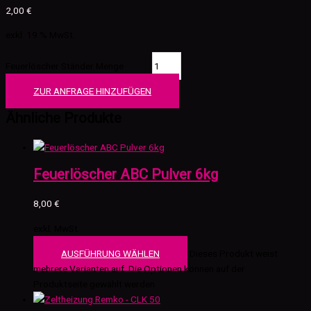
2,00
€
exkl. 19 % MwSt.
Feuerlöscher Ständer Menge
ZUR ANFRAGE HINZUFÜGEN
Ähnliche Produkte
Feuerlöscher ABC Pulver 6kg
8,00
€
exkl. MwSt.
AUSFÜHRUNG WÄHLEN
Dieses Produkt weist
mehrere Varianten auf. Die Optionen können auf der
Produktseite gewählt werden