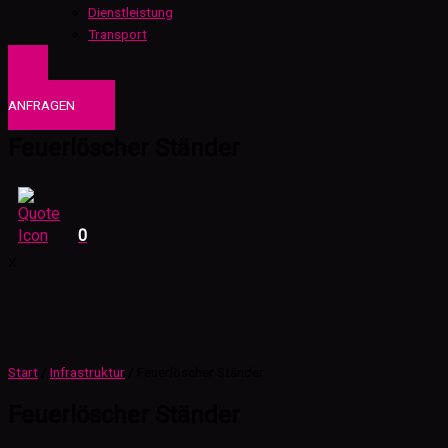
Dienstleistung
Transport
0
PRODUKTE
ANFRAGEN
Feuerlöscher Ständer
0
X
Start
/
Infrastruktur
/ Feuerlöscher Ständer
Feuerlöscher Ständer