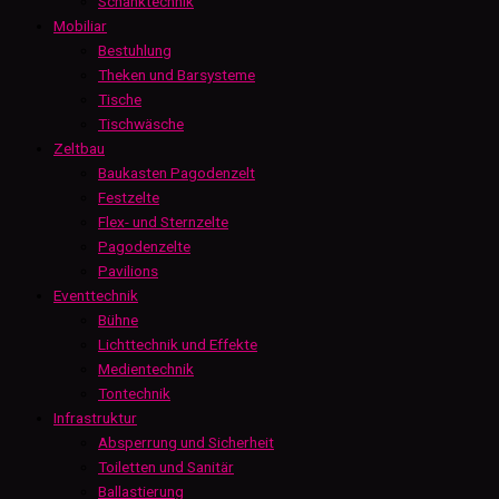
Schanktechnik
Mobiliar
Bestuhlung
Theken und Barsysteme
Tische
Tischwäsche
Zeltbau
Baukasten Pagodenzelt
Festzelte
Flex- und Sternzelte
Pagodenzelte
Pavilions
Eventtechnik
Bühne
Lichttechnik und Effekte
Medientechnik
Tontechnik
Infrastruktur
Absperrung und Sicherheit
Toiletten und Sanitär
Ballastierung