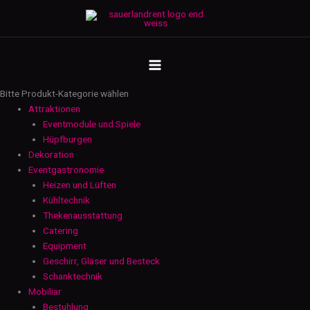
Zum
Dessertschale
Inhalt
klein
springen
-
MAIN
weiß
Menge
MENU
Bitte Produkt-Kategorie wählen
Attraktionen
Eventmodule und Spiele
Hüpfburgen
Dekoration
Eventgastronomie
Heizen und Lüften
Kühltechnik
Thekenausstattung
Catering
Equipment
Geschirr, Gläser und Besteck
Schanktechnik
Mobiliar
Bestuhlung