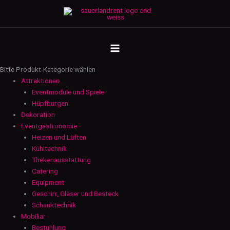
Zum
Beistelltheke
Inhalt
Neutral
springen
mit
MAIN
Spüle
2
MENU
m
Bitte Produkt-Kategorie wählen
-
Attraktionen
weiß
Eventmodule und Spiele
Menge
Hüpfburgen
Dekoration
Eventgastronomie
Heizen und Lüften
Kühltechnik
Thekenausstattung
Catering
Equipment
Geschirr, Gläser und Besteck
Schanktechnik
Mobiliar
Bestuhlung