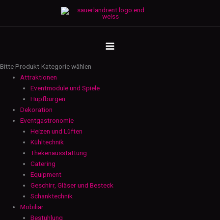
Zum
Bauzaunplane
Inhalt
-
springen
schwarz
MAIN
Menge
MENU
Bitte Produkt-Kategorie wählen
Attraktionen
Eventmodule und Spiele
Hüpfburgen
Dekoration
Eventgastronomie
Heizen und Lüften
Kühltechnik
Thekenausstattung
Catering
Equipment
Geschirr, Gläser und Besteck
Schanktechnik
Mobiliar
Bestuhlung