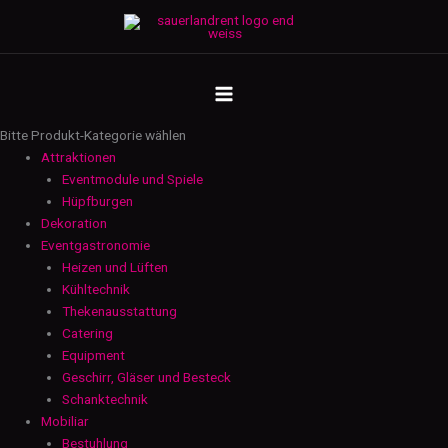
Zum
Bankettstuhl
Inhalt
-
springen
blau/schwarz
MAIN
Menge
MENU
Bitte Produkt-Kategorie wählen
Attraktionen
Eventmodule und Spiele
Hüpfburgen
Dekoration
Eventgastronomie
Heizen und Lüften
Kühltechnik
Thekenausstattung
Catering
Equipment
Geschirr, Gläser und Besteck
Schanktechnik
Mobiliar
Bestuhlung