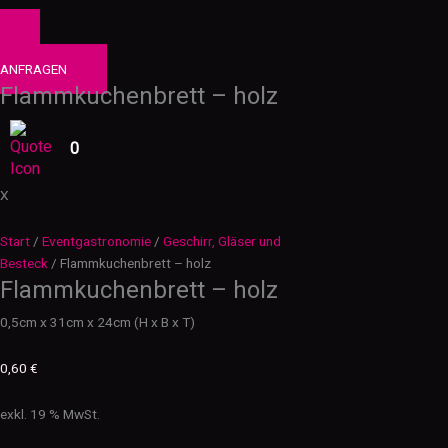
0
PRODUKTE
ANFRAGEN
Flammkuchenbrett – holz
0
X
Start
/
Eventgastronomie
/
Geschirr, Gläser und
Besteck
/ Flammkuchenbrett – holz
Flammkuchenbrett – holz
0,5cm x 31cm x 24cm (H x B x T)
0,60
€
exkl. 19 % MwSt.