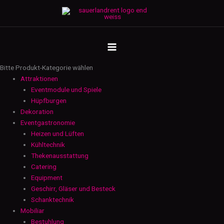
Zum
Flammkuchenbrett
Inhalt
-
springen
holz
MAIN
Menge
MENU
Bitte Produkt-Kategorie wählen
Attraktionen
Eventmodule und Spiele
Hüpfburgen
Dekoration
Eventgastronomie
Heizen und Lüften
Kühltechnik
Thekenausstattung
Catering
Equipment
Geschirr, Gläser und Besteck
Schanktechnik
Mobiliar
Bestuhlung