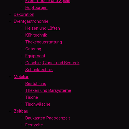
Eventmodule und Spiele
Hüpfburgen
Dekoration
Eventgastronomie
Heizen und Lüften
Kühltechnik
Thekenausstattung
Catering
Equipment
Geschirr, Gläser und Besteck
Schanktechnik
Mobiliar
Bestuhlung
Theken und Barsysteme
Tische
Tischwäsche
Zeltbau
Baukasten Pagodenzelt
Festzelte