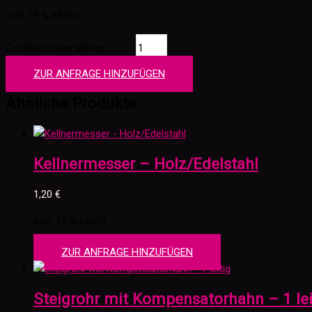
exkl. 19 % MwSt.
Cocktailshaker Menge
ZUR ANFRAGE HINZUFÜGEN
Ähnliche Produkte
Kellnermesser – Holz/Edelstahl
1,20
€
exkl. 19 % MwSt.
ZUR ANFRAGE HINZUFÜGEN
Steigrohr mit Kompensatorhahn – 1 lei