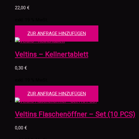
22,00
€
exkl. 19 % MwSt.
ZUR ANFRAGE HINZUFÜGEN
Veltins – Kellnertablett
0,30
€
exkl. 19 % MwSt.
ZUR ANFRAGE HINZUFÜGEN
Veltins Flaschenöffner – Set (10 PCS)
0,00
€