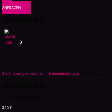
0
PRODUKTE
ANFRAGEN
Cocktailshaker
0
X
Start
/
Eventgastronomie
/
Thekenausstattung
/ Cocktailshaker
Cocktailshaker
inkl. Sieb und Reinigung
3,10
€