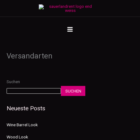
Zum
Inhalt
springen
MAIN
MENU
Versandarten
Suchen
SUCHEN
Neueste Posts
Wine Barrel Look
Wood Look