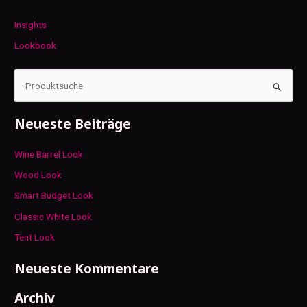
Insights
Lookbook
S
u
Neueste Beiträge
c
h
Wine Barrel Look
e
Wood Look
n
Smart Budget Look
n
Classic White Look
a
c
Tent Look
h
Neueste Kommentare
:
Archiv